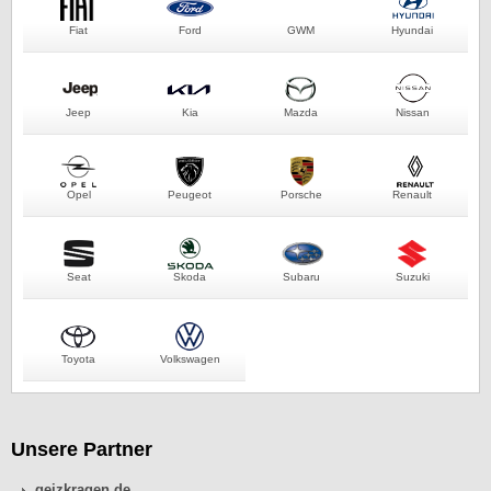
Fiat
Ford
GWM
Hyundai
Jeep
Kia
Mazda
Nissan
Opel
Peugeot
Porsche
Renault
Seat
Skoda
Subaru
Suzuki
Toyota
Volkswagen
Unsere Partner
geizkragen.de