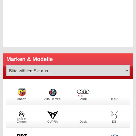
Marken & Modelle
Abarth
Alfa Romeo
Audi
BYD
Citroen
CUPRA
Dacia
DS