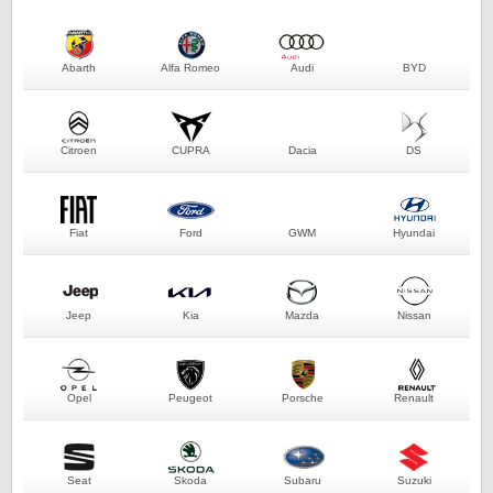
Abarth
Alfa Romeo
Audi
BYD
Citroen
CUPRA
Dacia
DS
Fiat
Ford
GWM
Hyundai
Jeep
Kia
Mazda
Nissan
Opel
Peugeot
Porsche
Renault
Seat
Skoda
Subaru
Suzuki