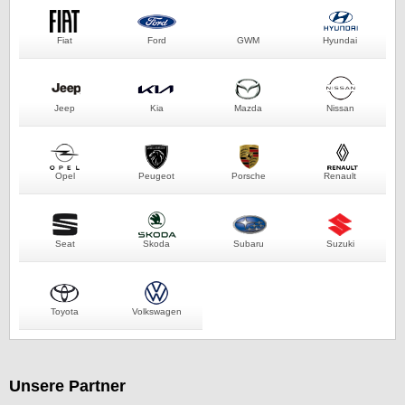
Fiat
Ford
GWM
Hyundai
Jeep
Kia
Mazda
Nissan
Opel
Peugeot
Porsche
Renault
Seat
Skoda
Subaru
Suzuki
Toyota
Volkswagen
Unsere Partner