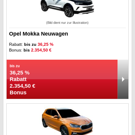
(Bild dient nur zur Illustration)
Opel Mokka Neuwagen
Rabatt:
bis zu
36,25 %
Bonus:
bis
2.354,50 €
bis zu
36,25 %
Rabatt
2.354,50 €
Bonus