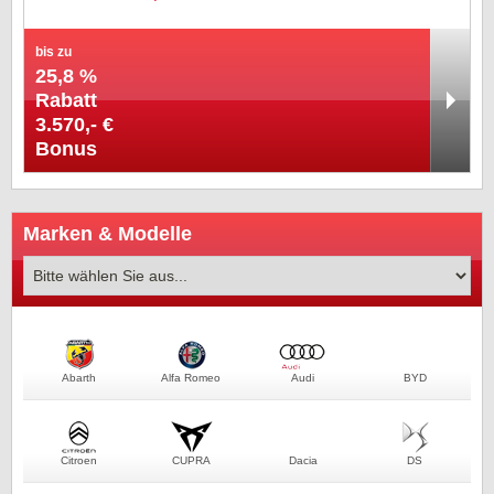
bis zu
25,8 %
Rabatt
3.570,- €
Bonus
Marken & Modelle
Abarth
Alfa Romeo
Audi
BYD
Citroen
CUPRA
Dacia
DS