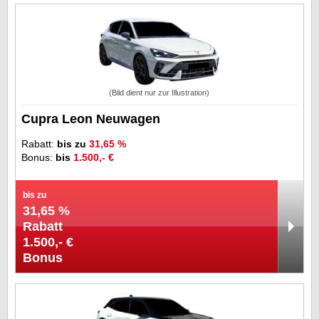
(Bild dient nur zur Illustration)
Cupra Leon Neuwagen
Rabatt:
bis zu
31,65 %
Bonus:
bis
1.500,- €
bis zu
31,65 %
Rabatt
1.500,- €
Bonus